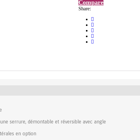
Compare
Share:
e
’une serrure, démontable et réversible avec angle
térales en option